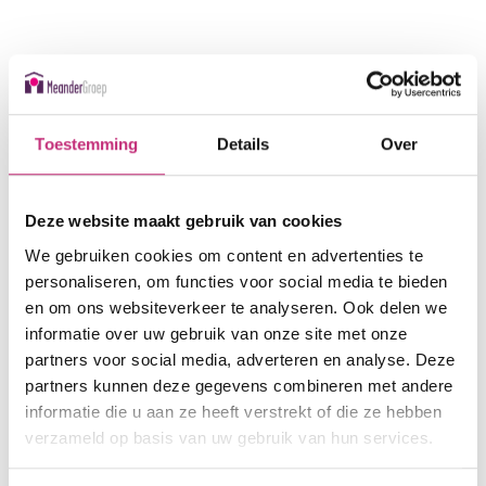
Iedereen heeft behoefte
aan
aandacht
en
Toestemming
Details
Over
contact.
Helpsaam
staat
altijd klaar voor jou.
Deze website maakt gebruik van cookies
We gebruiken cookies om content en advertenties te
Er zijn voor een ander, dat is Helpsaam. Wij bieden je
personaliseren, om functies voor social media te bieden
en om ons websiteverkeer te analyseren. Ook delen we
een luisterend oor. En als dat gewenst is, krijg je
informatie over uw gebruik van onze site met onze
informatie, advies of praktische hulp. Op allerlei
partners voor social media, adverteren en analyse. Deze
gebieden, want tal van (professionele) organisaties zijn
partners kunnen deze gegevens combineren met andere
bij Helpsaam aangesloten. Wij vormen zodoende hét
informatie die u aan ze heeft verstrekt of die ze hebben
platform voor informele zorg in deze regio.
verzameld op basis van uw gebruik van hun services.