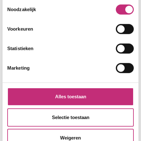
Toestemmingsselectie
Noodzakelijk
Voorkeuren
Statistieken
Marketing
Samen met...
Alles toestaan
De organisaties van Helpsaam zijn heel divers. Samen
vinden we de ondersteuning of hulp die je nodig hebt.
Selectie toestaan
Weigeren